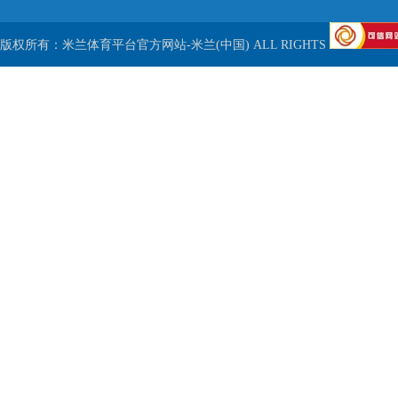
版权所有：米兰体育平台官方网站-米兰(中国) ALL RIGHTS