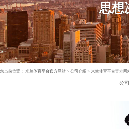
思想
您当前位置：
米兰体育平台官方网站
>
公司介绍
>
米兰体育平台官方网
公