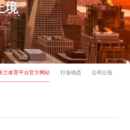
止境
米兰体育平台官方网站
行业动态
公司公告