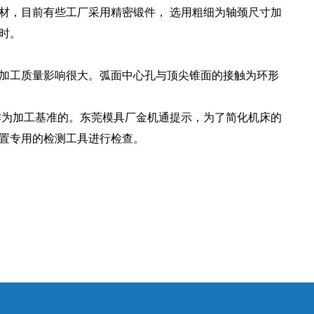
材，目前有些工厂采用精密锻件， 选用粗细为轴颈尺寸加
时。
的加工质量影响很大。弧面中心孔与顶尖锥面的接触为环形
作为加工基准的。东莞模具厂金机通提示，为了简化机床的
设置专用的检测工具进行检查。