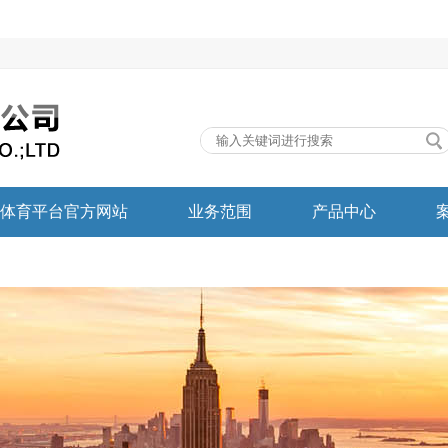
体育平台官方网站
业务范围
产品中心