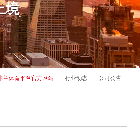
止境
米兰体育平台官方网站
行业动态
公司公告