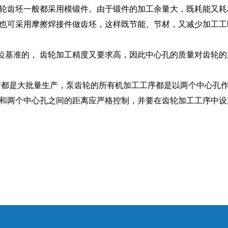
齿轮齿坯一般都采用模锻件。由于锻件的加工余量大，既耗能又耗
。也可采用摩擦焊接件做齿坯，这样既节能、节材，又减少加工工
位基准的， 齿轮加工精度又要求高，因此中心孔的质量对齿轮
产都是大批量生产，泵齿轮的所有机加工工序都是以两个中心孔
度和两个中心孔之间的距离应严格控制，并要在齿轮加工工序中