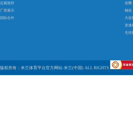
总裁致辞
齿圈
厂房展示
轴齿
国际合作
大齿
变速
毛坯
版权所有：米兰体育平台官方网站-米兰(中国) ALL RIGHTS