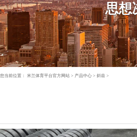
思想
您当前位置：
米兰体育平台官方网站
>
产品中心
>
斜齿
>