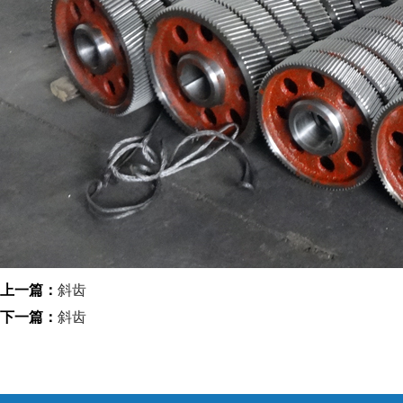
上一篇：
斜齿
下一篇：
斜齿