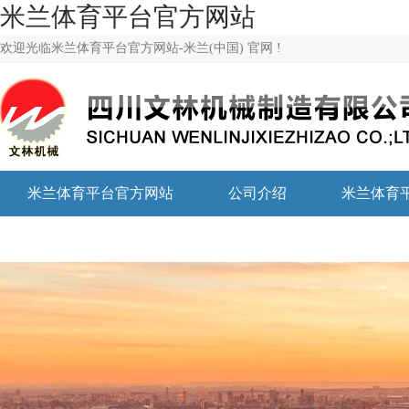
米兰体育平台官方网站
欢迎光临米兰体育平台官方网站-米兰(中国) 官网 !
米兰体育平台官方网站
公司介绍
米兰体育
客户留言
米兰体育平台官方网站-米兰(中国)