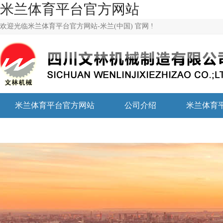
米兰体育平台官方网站
欢迎光临米兰体育平台官方网站-米兰(中国) 官网 !
米兰体育平台官方网站
公司介绍
米兰体育
客户留言
米兰体育平台官方网站-米兰(中国)