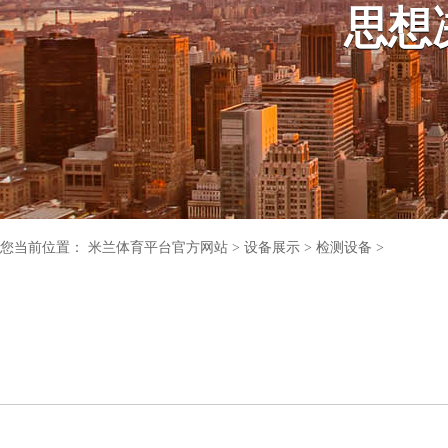
思想
您当前位置：
米兰体育平台官方网站
>
设备展示
>
检测设备
>