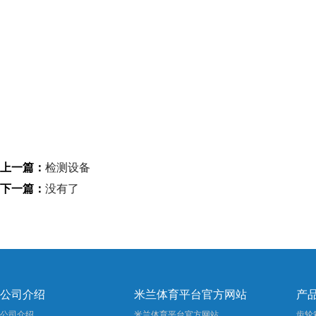
上一篇：
检测设备
下一篇：
没有了
公司介绍
米兰体育平台官方网站
产
公司介绍
米兰体育平台官方网站
齿轮