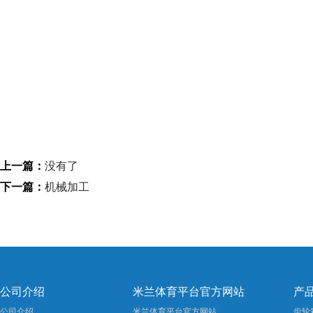
上一篇：
没有了
下一篇：
机械加工
公司介绍
米兰体育平台官方网站
产
公司介绍
米兰体育平台官方网站
齿轮