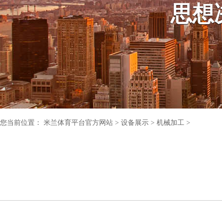
思想
您当前位置：
米兰体育平台官方网站
>
设备展示
>
机械加工
>