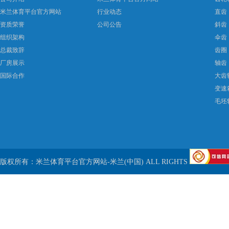
米兰体育平台官方网站
行业动态
直齿
资质荣誉
公司公告
斜齿
组织架构
伞齿
总裁致辞
齿圈
厂房展示
轴齿
国际合作
大齿
变速
毛坯
版权所有：米兰体育平台官方网站-米兰(中国) ALL RIGHTS