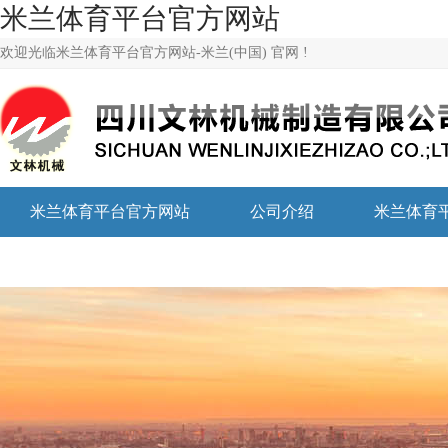
米兰体育平台官方网站
欢迎光临米兰体育平台官方网站-米兰(中国) 官网 !
米兰体育平台官方网站
公司介绍
米兰体育
客户留言
米兰体育平台官方网站-米兰(中国)