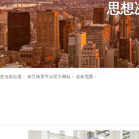
思想
您当前位置：
米兰体育平台官方网站
>
业务范围
>