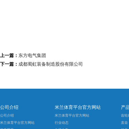
上一篇：
东方电气集团
下一篇：
成都蜀虹装备制造股份有限公司
公司介绍
米兰体育平台官方网站
产
公司介绍
米兰体育平台官方网站
齿轮
米兰体育平台官方网站
行业动态
直齿